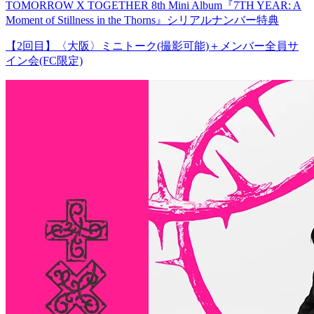
TOMORROW X TOGETHER 8th Mini Album『7TH YEAR: A
Moment of Stillness in the Thorns』シリアルナンバー特典
【2回目】〈大阪〉ミニトーク(撮影可能)＋メンバー全員サ
イン会(FC限定)