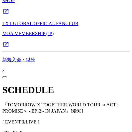
SHOP
TXT GLOBAL OFFICIAL FANCLUB
MOA MEMBERSHIP (JP)
新規入会・継続
SCHEDULE
『TOMORROW X TOGETHER WORLD TOUR ＜ACT :
PROMISE＞ - EP. 2 - IN JAPAN』[愛知]
[ EVENT＆LIVE ]