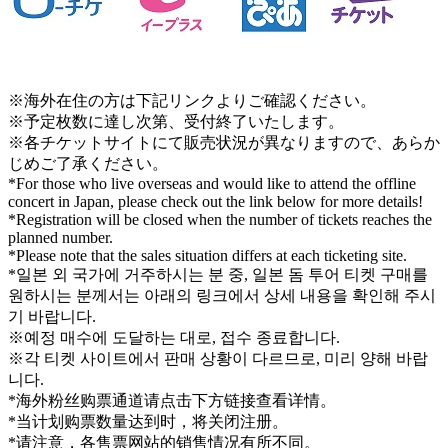
※海外在住の方は下記リンクよりご確認ください。
※予定枚数に達し次第、受付終了いたします。
※各チケットサイトにて販売状況が異なりますので、あらか
じめご了承ください。
*For those who live overseas and would like to attend the offline
concert in Japan, please check out the link below for more details!
*Registration will be closed when the number of tickets reaches the
planned number.
*Please note that the sales situation differs at each ticketing site.
*일본 외 국가에 거주하시는 분 중, 일본 돔 투어 티켓 구매를
원하시는 분께서는 아래의 링크에서 상세 내용을 확인해 주시
기 바랍니다.
※예정 매수에 도달하는 대로, 접수 종료합니다.
※각 티켓 사이트에서 판매 상황이 다르므로, 미리 양해 바랍
니다.
*海外粉丝购票通道请点击下方链接查看详情。
*当计划购票数量达到时，将关闭注册。
*请注意，各售票网站的销售情况有所不同。