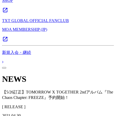
SHOP
TXT GLOBAL OFFICIAL FANCLUB
MOA MEMBERSHIP (JP)
新規入会・継続
NEWS
【5/26訂正】TOMORROW X TOGETHER 2ndアルバム『The
Chaos Chapter: FREEZE』予約開始！
[ RELEASE ]
2021.04.30