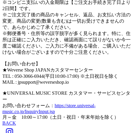
※コンビニ支払いの入金期限は【ご注文お手続き完了日より
2日間】です。
※ご注文完了後の商品のキャンセル、返品、お支払い方法の
変更、商品の変更(数量も含む)は一切お受けできませんの
で、あらかじめご了承ください。
※郵便番号・住所等の誤字脱字が多く見られます。特に、住
所は正確にご入力いただき、確認画面にて誤りがないか今一
度ご確認ください。ご入力に不備がある場合、ご購入いただ
けない場合がございますので十分ご注意ください。
【お問い合わせ】
★Weverse Shop JAPANカスタマーセンター
TEL : 050-3066-6944(平日10:00-17:00) ※土日祝日を除く
MAIL : jpsupport@weverseshop.io
★UNIVERSAL MUSIC STORE カスタマー・サービスセンタ
ー
お問い合わせフォーム：
https://store.universal-
music.co.jp/InquiryInput.jsp
月～金 10:00～17:00（土日・祝日・年末年始を除く）
BACK