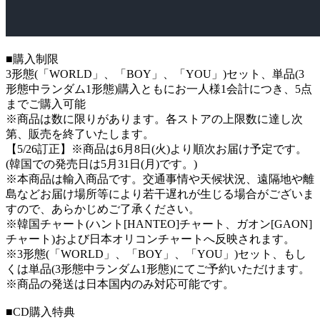
■購入制限
3形態(「WORLD」、「BOY」、「YOU」)セット、単品(3
形態中ランダム1形態)購入ともにお一人様1会計につき、5点
までご購入可能
※商品は数に限りがあります。各ストアの上限数に達し次
第、販売を終了いたします。
【5/26訂正】※商品は6月8日(火)より順次お届け予定です。
(韓国での発売日は5月31日(月)です。)
※本商品は輸入商品です。交通事情や天候状況、遠隔地や離
島などお届け場所等により若干遅れが生じる場合がございま
すので、あらかじめご了承ください。
※韓国チャート(ハント[HANTEO]チャート、ガオン[GAON]
チャート)および日本オリコンチャートへ反映されます。
※3形態(「WORLD」、「BOY」、「YOU」)セット、もし
くは単品(3形態中ランダム1形態)にてご予約いただけます。
※商品の発送は日本国内のみ対応可能です。
■CD購入特典