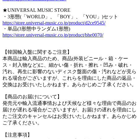
★UNIVERSAL MUSIC STORE
・3形態(「WORLD」、「BOY」、「YOU」)セット
https://store.universal-music.co.jp/product/d2ce9545/
・単品(3形態中ランダム1形態)
https://store.universal-music.co.jp/product/bhe0070/
【韓国輸入盤に関するご注意】
本商品は輸入商品のため、商品(外装ビニール・箱・ケー
ス・封入物など)に、細かい傷・折れ・擦れ・凹み・破れ・
汚れ、再生に影響のないディスク盤面の傷・汚れなどが見ら
れる場合がございますが、これらを理由にした商品の返品・
交換はお受けいたしかねます。あらかじめご了承ください。
【商品のお届けについて】
発売元や輸入流通事情および天候など様々な理由で商品のお
届けが遅れる場合がございますが、お届けの遅れを理由にし
たご注文のキャンセルはお受けいたしかねます。あらかじめ
ご了承ください。
【注意事項】