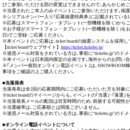
びご参加いただける部の変更はできませんので､あらかじめご
※当選されたご本人のみイベントにご参加いただけます｡保護
※シリアルナンバー入り｢応募抽選特典券｣に記載されているU
※応募はスマートフォン・タブレット(一部機種を除く)から
※お子様がスマートフォン・タブレット(一部機種を除く)をお
日)でご登録･ご応募ください｡
※本イベントのご応募は､ticket boardの抽選システムを採
【ticket boardウェブサイト】
https://ticket.tickebo.jp/
※迷惑メール対策をされている方は､事前に“tickebo.jp”
※本イベントは日本国内限定の企画です｡海外からのお問い合
※｢メンバー個別オンライン電話イベント｣は､SHOWROOM株
事項をご確認の上ご購入ください｡
■当落発表
当落発表は全2回の応募期間内にご応募いただいた方を対象に､各
※ticket boardのマイページからも､イベントの｢当選｣･｢落
※当落発表メールの配信は目安時間のため､前後する可能性が
※当選確率は､ご応募順とは関係ございません｡
※迷惑メール対策をされている方は､事前に“tickebo.jp”
■オンライン電話イベントについて