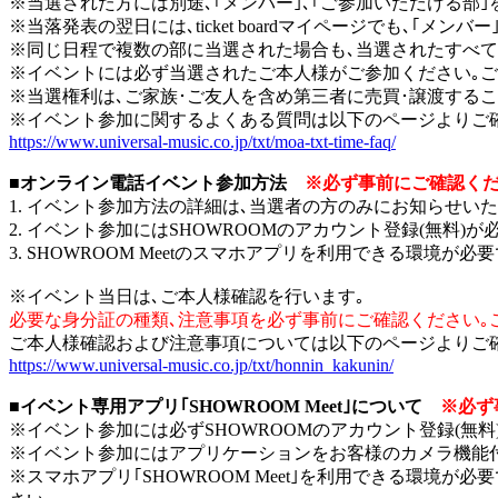
※当選された方には別途､｢メンバー｣､｢ご参加いただける部
※当落発表の翌日には､ticket boardマイページでも､｢メ
※同じ日程で複数の部に当選された場合も､当選されたすべて
※イベントには必ず当選されたご本人様がご参加ください｡ご
※当選権利は､ご家族･ご友人を含め第三者に売買･譲渡する
※イベント参加に関するよくある質問は以下のページよりご
https://www.universal-music.co.jp/txt/moa-txt-time-faq/
■オンライン電話イベント参加方法
※必ず事前にご確認く
1. イベント参加方法の詳細は､当選者の方のみにお知らせいた
2. イベント参加にはSHOWROOMのアカウント登録(無料)が
3. SHOWROOM Meetのスマホアプリを利用できる環境が必要
※イベント当日は､ご本人様確認を行います｡
必要な身分証の種類､注意事項を必ず事前にご確認ください｡
ご本人様確認および注意事項については以下のページよりご
https://www.universal-music.co.jp/txt/honnin_kakunin/
■イベント専用アプリ｢SHOWROOM Meet｣について
※必ず
※イベント参加には必ずSHOWROOMのアカウント登録(無料
※イベント参加にはアプリケーションをお客様のカメラ機能付
※スマホアプリ｢SHOWROOM Meet｣を利用できる環境