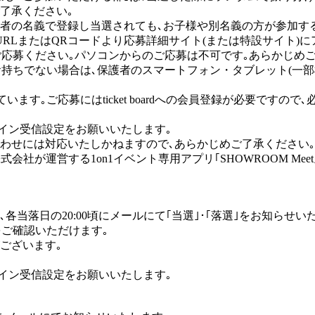
了承ください｡
者の名義で登録し当選されても､お子様や別名義の方が参加す
RLまたはQRコードより応募詳細サイト(または特設サイト)に
ご応募ください｡パソコンからのご応募は不可です｡あらかじめご
持ちでない場合は､保護者のスマートフォン・タブレット(一部機
用しています｡ご応募にはticket boardへの会員登録が必要です
のドメイン受信設定をお願いいたします｡
わせには対応いたしかねますので､あらかじめご了承ください｡
式会社が運営する1on1イベント専用アプリ｢SHOWROOM Me
当落日の20:00頃にメールにて｢当選｣･｢落選｣をお知らせい
選｣をご確認いただけます｡
ございます｡
のドメイン受信設定をお願いいたします｡