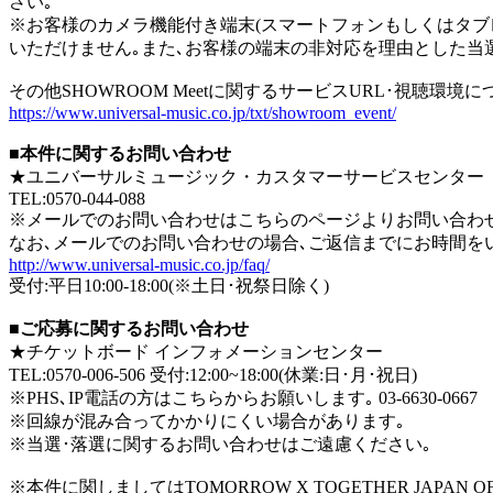
さい｡
※お客様のカメラ機能付き端末(スマートフォンもしくはタブ
いただけません｡また､お客様の端末の非対応を理由とした当
その他SHOWROOM Meetに関するサービスURL･視聴環
https://www.universal-music.co.jp/txt/showroom_event/
■本件に関するお問い合わせ
★ユニバーサルミュージック・カスタマーサービスセンター
TEL:0570-044-088
※メールでのお問い合わせはこちらのページよりお問い合わ
なお､メールでのお問い合わせの場合､ご返信までにお時間を
http://www.universal-music.co.jp/faq/
受付:平日10:00-18:00(※土日･祝祭日除く)
■ご応募に関するお問い合わせ
★チケットボード インフォメーションセンター
TEL:0570-006-506 受付:12:00~18:00(休業:日･月･祝日)
※PHS､IP電話の方はこちらからお願いします｡ 03-6630-0667
※回線が混み合ってかかりにくい場合があります｡
※当選･落選に関するお問い合わせはご遠慮ください｡
※本件に関しましてはTOMORROW X TOGETHER JA