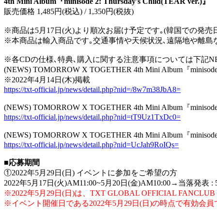
4th Mini Album『minisode 2: Thursday's Child(TEAR ver.)』
販売価格 1,485円(税込) / 1,350円(税抜)
※商品は5月17日(火)より順次お届け予定です｡(韓国での発売日は
※本商品は輸入商品です｡交通事情や天候状況､遠隔地や離島
※各CDの仕様､特典､購入に関する注意事項については下記N
(NEWS) TOMORROW X TOGETHER 4th Mini Album『minisode
※2022年4月14日(木)掲載
https://txt-official.jp/news/detail.php?nid=/8w7m38JbA8=
(NEWS) TOMORROW X TOGETHER 4th Mini Album『mi
https://txt-official.jp/news/detail.php?nid=tT9Uz1TxDc0=
(NEWS) TOMORROW X TOGETHER 4th Mini Album『miniso
https://txt-official.jp/news/detail.php?nid=UcJah9RoIQs=
■応募期間
①2022年5月29日(日) イベントに参加をご希望の方
2022年5月17日(火)AM11:00~5月20日(金)AM10:00→当落発表 : 5
※2022年5月29日(日)は、TXT GLOBAL OFFICIAL FANCL
※イベント開催日である2022年5月29日(日)の時点で有効