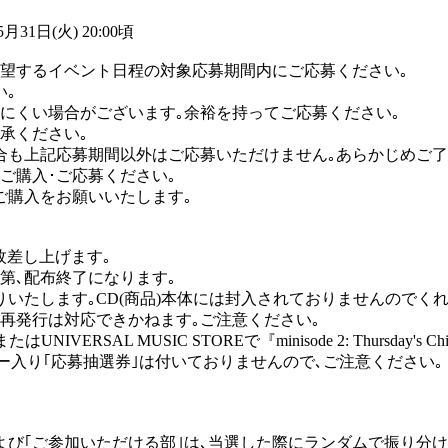
月31日(火) 20:00頃
望するイベント日程の対象応募期間内にご応募ください｡
い｡
にくい場合がございます｡余裕を持ってご応募ください｡
承ください｡
合も上記応募期間以外はご応募いただけません｡あらかじめご了
ご購入･ご応募ください｡
ご購入をお願いいたします｡
枚差し上げます｡
第､配布終了になります｡
いたします｡CD(商品)本体には封入されておりませんのでく
る再発行は対応できかねます｡ご注意ください｡
はUNIVERSAL MUSIC STOREで『minisode 2: Thur
ー入り｢応募抽選券｣は付いておりませんので､ご注意ください｡
および｢ご参加いただける部｣は､当選した際にランダムで振り分