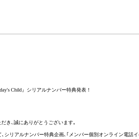
 Thursday's Child』シリアルナンバー特典発表！
いただき､誠にありがとうございます｡
 Child』の発売を記念して､シリアルナンバー特典企画､｢メンバー個別オン