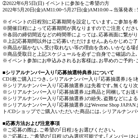
➁2022年6月5日(日) イベントに参加をご希望の方
2022年5月20日(金)AM11:00~5月27日(金)AM10:00→当落発表 : 5
※イベントの日程別に応募期間を設定しています｡ご参加を希
※開催日程によって応募期間が異なりますのでご注意くださ
※各回の締切間近などの時間帯によっては､応募画面に繋がり
※上記応募期間以外はご応募いただけません｡あらかじめご了
※商品が届かない､受け取れない等の理由を含め､いかなる場
※商品受取日と上記スケジュールを必ずご自身でご確認の上､
※イベント参加にお申込みされるお客様は､お早めのご予約･
■シリアルナンバー入り｢応募抽選特典券｣について
CD1枚ご購入につき､シリアルナンバー入り｢応募抽選券｣を1
※シリアルナンバー入り｢応募抽選券｣は先着です｡無くなり次
※シリアルナンバー入り｢応募抽選券｣は商品と同梱してお送り
※シリアルナンバー入り｢応募抽選券｣の紛失､盗難などによ
※シリアルナンバー入り｢応募抽選券｣はWeverse Shop JAPANまた
ト/CDショップでご購入いただいた商品には､シリアルナンバ
■応募方法および注意事項
※ご応募の際は､ご希望の｢日程｣をお選びください｡
※ご応募は､ご希望の｢日程｣のみ選択可能です｡｢メンバー｣