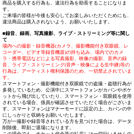
商品を購入する行為も、違法行為を助長することになりま
す。
ご来場の皆様が今後も安心してお楽しみいただくためにも、
違法商品は購入されないよう、お願いいたします。
■録音、録画、写真撮影、ライブ・ストリーミング等に関し
て
場内への撮影・録音機器(カメラ、撮影機能付き双眼鏡、レ
コーダー、ビデオ等録音機器)の持ち込み、場内でのカメ
ラ・携帯電話などによる写真撮影、映像の撮影、音声の録
音、ライブ・ストリーミング(音声・映像による生中継)等の
行為は、アーティスト権利保護のため、一切禁止されていま
す。
スマートフォン・撮影機能付き双眼鏡での盗撮・盗聴行為が
多発しているため、公演中にスマートフォンがカバンやポケ
ットから飛び出していたり、スマートフォン・双眼鏡を使用
されている場合、係員が確認させていただく場合がございま
す。スマートフォンはマナーモードに設定の上、カバンの中
にしっかりと収納をお願いいたします。
万が一撮影や録音等されている方を見つけた場合は、データ
削除後、即刻ご退場になります。
この場合でも、チケット代金等の払戻しは一切行いませんの