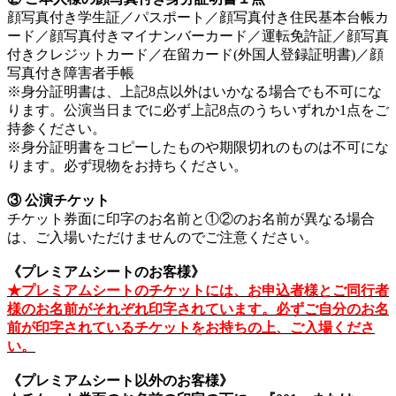
顔写真付き学生証／パスポート／顔写真付き住民基本台帳カ
ード／顔写真付きマイナンバーカード／運転免許証／顔写真
付きクレジットカード／在留カード(外国人登録証明書)／顔
写真付き障害者手帳
※身分証明書は、上記8点以外はいかなる場合でも不可にな
ります。公演当日までに必ず上記8点のうちいずれか1点をご
持参ください。
※身分証明書をコピーしたものや期限切れのものは不可にな
ります。必ず現物をお持ちください。
③ 公演チケット
チケット券面に印字のお名前と①②のお名前が異なる場合
は、ご入場いただけませんのでご注意ください。
《プレミアムシートのお客様》
★プレミアムシートのチケットには、お申込者様とご同行者
様のお名前がそれぞれ印字されています。必ずご自分のお名
前が印字されているチケットをお持ちの上、ご入場くださ
い。
《プレミアムシート以外のお客様》