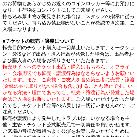
のお荷物もあらかじめお近くのコインロッカー等にお預けに
なり、手荷物をコンパクトにしてご来場ください。
持ち込み禁止物が発見された場合は、スタッフの指示に従っ
てください。持ち込み禁止物がないことが確認でき次第、ご
入場になります。
■チケットの転売・譲渡について
転売目的のチケット購入は一切禁止いたします。オークショ
ン・SNSなどで出品・購入行為が発覚した場合は、出品者お
よび購入者の入場をお断りさせていただきます。
転売サイトへのチケット出品・購入はもちろん、オフライ
ン・会場周辺でも転売・譲渡行為はなさらないようお願いい
たします。また、ご家族・ご友人を含め第三者に売買・譲渡
(金銭のやり取りがない場合も含む)することも禁止です。い
かなる方法・理由であっても、転売・譲渡行為が発覚した場
合はご入場をお断りいたします。
ご入場いただけなかった場
合でも、チケット代金等の払戻しは一切行いませんので、ご
注意ください。
転売や譲渡により発生したトラブルは、いかなる場合も主
催・主管・チケット公式販売元で一切責任を負いかねます。
ご来場の皆様が気持ちよく公演をお楽しみいただくために