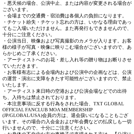
・悪天候の場合、公演中止、または内容が変更される場合が
ございます。
・会場までの交通費・宿泊費は各個人の負担になります。
・チケット紛失・チケット忘れの方は、いかなる理由であっ
てもご入場いただけません。また再発行もできませんので、
十分にご注意ください。
・公演当日、映像および写真撮影のカメラが入ります。お客
様の様子が写真・映像に映りこむ場合がございますので、あ
らかじめご了承ください。
・アーティストへのお花・差し入れ等の贈り物はお断りさせ
ていただきます。
・お客様有志による会場内および公演中の企画などは、公演
の運営・演出に支障をきたす可能性がございますので、禁止
いたします。
・アーティスト来日時の空港および公演会場などでの出待
ち、入待ちは禁止されております。
・本注意事項に反する行為をされた場合、TXT GLOBAL
OFFICIAL FANCLUB MOA MEMBERSHIP
(JP/GLOBAL/USA)会員の方は、退会扱いになることもござ
います。その場合の入会金および年会費などの払戻しも一切
行いませんので、十分にご注意ください。