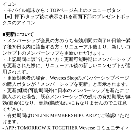
イコン
・モバイル端末から：TOPページ右上のメニューボタン
【≡】押下/タップ後に表示される画面下部のプレゼントボッ
クスのアイコン
■更新について
・メンバーシップ会員の方のうち有効期間の満了60日前〜満
了後30日以内に該当する方：リニューアル後より、新しいコ
ンセプトのメンバーシップを更新いただけます。
・上記期間に該当しない方：更新可能時期にメンバーシップ
を更新された際に、リニューアル後の新しいコンセプトが適
用されます。
・更新対象者の場合、Weveres Shopのメンバーシップページ
の購入ボタンが「メンバーシップを更新」と表示されます。
・更新(継続)可能期間外に日本のメンバーシップを新たにご
購入された場合、既存メンバーシップの残りの有効期限が無
効(退会)になり、更新(継続)扱いにもなりませんのでご注意
ください。
・有効期間はONLINE MEMBERSHIP CARDでご確認いただ
けます。
- APP : TOMORROW X TOGETHER Weverse コミュニティ >