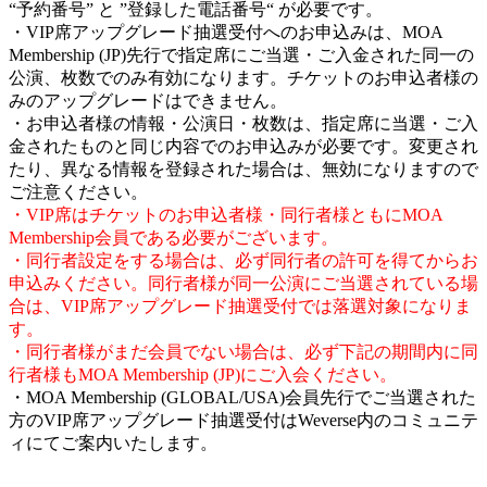
“予約番号” と ”登録した電話番号“ が必要です。
・VIP席アップグレード抽選受付へのお申込みは、MOA
Membership (JP)先行で指定席にご当選・ご入金された同一の
公演、枚数でのみ有効になります。チケットのお申込者様の
みのアップグレードはできません。
・お申込者様の情報・公演日・枚数は、指定席に当選・ご入
金されたものと同じ内容でのお申込みが必要です。変更され
たり、異なる情報を登録された場合は、無効になりますので
ご注意ください。
・VIP席はチケットのお申込者様・同行者様ともにMOA
Membership会員である必要がございます。
・同行者設定をする場合は、必ず同行者の許可を得てからお
申込みください。同行者様が同一公演にご当選されている場
合は、VIP席アップグレード抽選受付では落選対象になりま
す。
・同行者様がまだ会員でない場合は、必ず下記の期間内に同
行者様もMOA Membership (JP)にご入会ください。
・MOA Membership (GLOBAL/USA)会員先行でご当選された
方のVIP席アップグレード抽選受付はWeverse内のコミュニテ
ィにてご案内いたします。