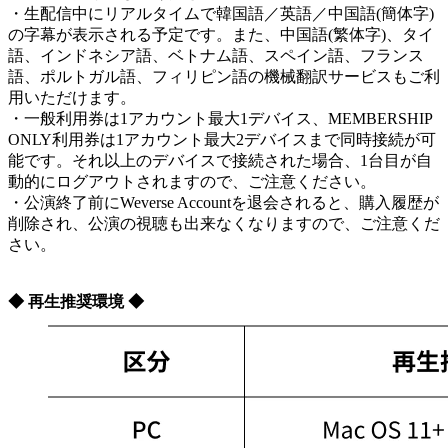
・生配信中にリアルタイムで韓国語／英語／中国語(簡体字)
の字幕が表示される予定です。また、中国語(繁体字)、タイ
語、インドネシア語、ベトナム語、スペイン語、フランス
語、ポルトガル語、フィリピン語の機械翻訳サービスもご利
用いただけます。
・一般利用券は1アカウント最大1デバイス、MEMBERSHIP
ONLY利用券は1アカウント最大2デバイスまで同時接続が可
能です。それ以上のデバイスで接続された場合、1台目が自
動的にログアウトされますので、ご注意ください。
・公演終了前にWeverse Accountを退会されると、購入履歴が
削除され、公演の視聴も出来なくなりますので、ご注意くだ
さい。
◆ 再生推奨環境 ◆