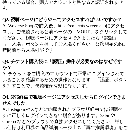
持っている場合、購入アカウントと異なると認証されませ
ん。​
Q2. 視聴ページにどうやってアクセスすればいいですか？​
A. Weverse Shopで購入後、https://concerts.weverse.ioにアクセ
スし、ご視聴される公演ページの「MORE」をクリックして
ください。視聴ページにアクセスできましたら「認証」
→「入場」ボタンを押してご入場ください。公演開始の約1
時間前から入場可能です。​
Q3. チケット購入後に「認証」操作が必要なのはなぜです
か？​
A. チケットをご購入のアカウントで正常にログインされて
いることを確認するための操作となります。「認証」ボタン
を押すことで、視聴権が有効になります。​
Q4. SNS経由で視聴ページにアクセスしたらログインできま
せんでした。​
A. InstagramやXなどに内臓されたブラウザ経由では視聴ペー
ジに正しくログインできない場合があります。Safariや
Chromeなどのブラウザで直接アクセスしてください。​詳し
い仕様は利用券の商品詳細ページ上の「再生推奨環境」をご