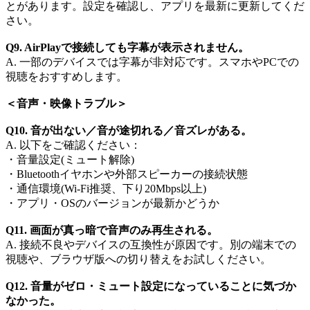
とがあります。設定を確認し、アプリを最新に更新してくだ
さい。​
Q9. AirPlayで接続しても字幕が表示されません。​
A. 一部のデバイスでは字幕が非対応です。スマホやPCでの
視聴をおすすめします。​
＜音声・映像トラブル​＞
Q10. 音が出ない／音が途切れる／音ズレがある。
A. 以下をご確認ください：​
・音量設定(ミュート解除)​
・Bluetoothイヤホンや外部スピーカーの接続状態
・通信環境(Wi-Fi推奨、下り20Mbps以上)​
・アプリ・OSのバージョンが最新かどうか​
Q11. 画面が真っ暗で音声のみ再生される。​
A. 接続不良やデバイスの互換性が原因です。別の端末での
視聴や、ブラウザ版への切り替えをお試しください。​
Q12. 音量がゼロ・ミュート設定になっていることに気づか
なかった。​