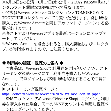
※6月16日(火)公演・6月17日(水)公演・ 2 DAY PASS特典のデ
ジタルフォト(団体)の絵柄はすべて異なります。
※特典はWeverse＞More＞コレクション＞TOMORROW X
TOGETHERコレクションにてご覧いただけます。(利用券を
購入したWeverse Accountと同じアカウントでログインする必
要があります。)
※各ストアよりWeverseアプリを最新バージョンにアップデ
ートしてください。
※Weverse Accountを退会されると、購入履歴およびコレクタ
ブルが削除されますので、ご注意ください。
◆ 利用券の認証・視聴のご案内 ◆
・本商品は、Weverse Shopで利用券をご購入いただき、スト
リーミング視聴ページにて「利用券を購入したWeverse
Account」でログインおよび利用券を認証することでご覧に
なれます。
▶ ストリーミング視聴ページ：
https://concerts.weverse.io/events/2026_txt_moa_con_in_japan
・SNSアカウントでWeverse／Weverse Shopにログインし利用
券を購入された場合、同一のSNSアカウントを利用し視聴ペ
ージにログインしてください。