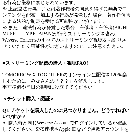
る行為は厳格に禁じられています。
※ 上記違法行為、または著作権者の同意を得ずに無断でコ
ンテンツを配布・加工する行為が発覚した場合、著作権侵害
による法的な制裁を受ける可能性がございます。
※ また、違法行為が発覚した場合、主催者・主管者(BIGHIT
MUSIC・HYBE JAPAN)が行うストリーミングを含め、
Weverse Concertsのすべてのストリーミング視聴をお断りさ
せていただく可能性がございますので、ご注意ください。
■ストリーミング配信の購入・視聴FAQ!​
TOMORROW X TOGETHERのオンライン生配信を120％楽
しむために、みなさんの「？？」を解決します。
事前準備や当日の視聴に役立ててください！​
＜チケット購入・認証​＞
Q1. チケットを購入したのに見つかりません。どうすればい
いですか？​
A. 購入時と同じWeverse Accountでログインしているか確認
してください。SNS連携やApple IDなどで複数アカウントを