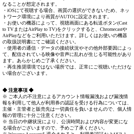
なることが想定されます。
・iOSにて視聴する場合、画質の選択ができないため、ネッ
トワーク環境により画質がAUTOに設定されます。
・お使いの機器によって、視聴画面にある転送ボタン(Cast
to TVまたはAirPlay to TV)をクリックすると、Chromecastや
AirPlayなどをご利用いただけます。詳しくはお使いの機器
の取扱説明書にてご確認ください。
・使用者の通信・データの接続状況やその他外部要因によっ
て、配信されている映像や音声に乱れが生じる可能性があり
ます。あらかじめご了承ください。
・再生推奨環境ではない場所では、正常にご視聴いただけな
い場合がございます。
◆ 注意事項 ◆
※ ご本人の不注意によるアカウント情報漏洩および漏洩情
報を利用して他人が利用券の認証を受ける行為については、
主催・主管者と販売先は一切責任を負いませんので、個人情
報の管理に十分ご注意ください。
※ 当日の中継状況により、公演時間および内容が変更にな
る場合がございますので、予めご了承ください。