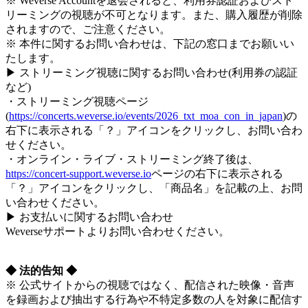
※ Weverse Accountを退会されると、利用券認証およびスト
リーミングの視聴が不可となります。また、購入履歴が削除
されますので、ご注意ください。
※ 本件に関するお問い合わせは、下記の窓口までお願いい
たします。
▶ ストリーミング視聴に関するお問い合わせ(利用券の認証
など)
・ストリーミング視聴ページ
(
https://concerts.weverse.io/events/2026_txt_moa_con_in_japan
)の
右下に表示される「？」アイコンをクリックし、お問い合わ
せください。
・オンライン・ライブ・ストリーミング終了後は、
https://concert-support.weverse.io
ページの右下に表示される
「？」アイコンをクリックし、「商品名」を記載の上、お問
い合わせください。
▶ お支払いに関するお問い合わせ
Weverseサポートよりお問い合わせください。
◆ 法的告知 ◆
※ 公式サイトからの視聴ではなく、配信された映像・音声
を録画および抽出する行為や不特定多数の人を対象に配信す