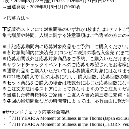
2次：2026年5月22日(金)11:00～2026年5月31日(日)23:59
→当選発表：2026年6月8日(月)20:00頃
＜応募方法＞
下記販売ストアにて対象商品のいずれか1枚または1セットご
集合場所や時間、入場に関する注意事項はご当選者の方にの
※上記応募期間内に応募対象商品をご予約、ご購入ください
※各対象期間内に決済完了(コンビニ決済の場合入金完了)ま
※応募期間以外は応募対象商品をご予約、ご購入いただけま
※サウンドチェックイベントへのご応募を希望されるお客様
※通常商品をご購入いただいても応募抽選の対象にはなりま
※CD1枚の購入で1回の応募になり、購入回数、応募回数の
※セット商品をご購入の場合は枚数分に応じた応募回数になり
※ご注文方法は各ストアによって異なりますのでご注意くだ
※当選した特典権利をご家族・ご友人を含め第三者に売買・
※各回の締切間近などの時間帯によっては、応募画面に繋が
■サウンドチェック応募対象商品
・『7TH YEAR: A Moment of Stillness in the Thorns (Japan exclus
・『7TH YEAR: A Moment of Stillness in the Thorns (THORN Ver