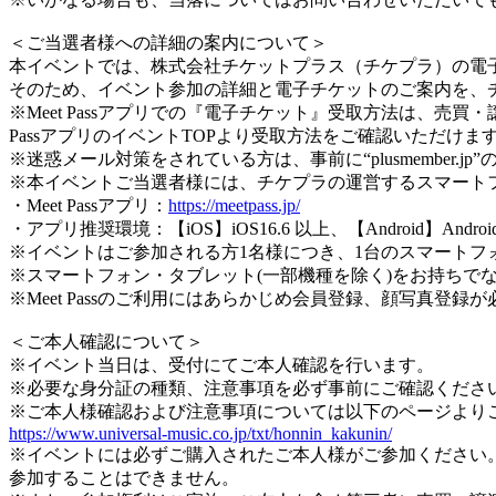
＜ご当選者様への詳細の案内について＞
本イベントでは、株式会社チケットプラス（チケプラ）の電
そのため、イベント参加の詳細と電子チケットのご案内を、
※Meet Passアプリでの『電子チケット』受取方法は、売
PassアプリのイベントTOPより受取方法をご確認いただけます
※迷惑メール対策をされている方は、事前に“plusmember.
※本イベントご当選者様には、チケプラの運営するスマートフォ
・Meet Passアプリ：
https://meetpass.jp/
・アプリ推奨環境：【iOS】iOS16.6 以上、【Android】A
※イベントはご参加される方1名様につき、1台のスマートフ
※スマートフォン・タブレット(一部機種を除く)をお持ちで
※Meet Passのご利用にはあらかじめ会員登録、顔写真
＜ご本人確認について＞
※イベント当日は、受付にてご本人確認を行います。
※必要な身分証の種類、注意事項を必ず事前にご確認くださ
※ご本人様確認および注意事項については以下のページより
https://www.universal-music.co.jp/txt/honnin_kakunin/
※イベントには必ずご購入されたご本人様がご参加ください
参加することはできません。