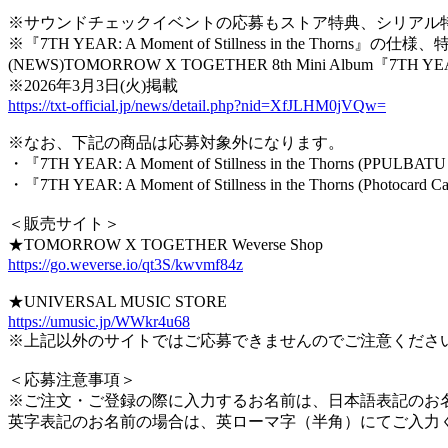
※サウンドチェックイベントの応募もストア特典、シリアル
※『7TH YEAR: A Moment of Stillness in th
(NEWS)TOMORROW X TOGETHER 8th Mini Album『7TH YEAR:
※2026年3月3日(火)掲載
https://txt-official.jp/news/detail.php?nid=XfJLHM0jVQw=
※なお、下記の商品は応募対象外になります。
・『7TH YEAR: A Moment of Stillness in the Thorns (PPULBATU V
・『7TH YEAR: A Moment of Stillness in the Thorns (Photocard Ca
＜販売サイト＞
★TOMORROW X TOGETHER Weverse Shop
https://go.weverse.io/qt3S/kwvmf84z
★UNIVERSAL MUSIC STORE
https://umusic.jp/WWkr4u68
※上記以外のサイトではご応募できませんのでご注意くださ
＜応募注意事項＞
※ご注文・ご登録の際に入力するお名前は、日本語表記のお
英字表記のお名前の場合は、英ローマ字（半角）にてご入力