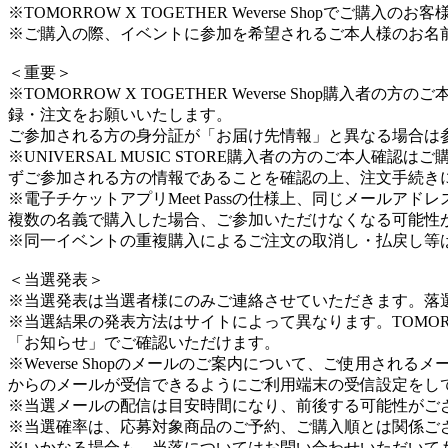
※TOMORROW X TOGETHER Weverse Shopで
※ご購入の際、イベントに参加を希望されるご本人様のお名
＜重要＞
※TOMORROW X TOGETHER Weverse Sh
録・注文をお願いいたします。
ご参加される方の身分証が「お届け先情報」と異なる場合は
※UNIVERSAL MUSIC STORE購入者の方のご本人確認
ずご参加される方の情報であることを確認の上、注文手続き
※電子チケットアプリMeet Passの仕様上、同じメール
複数の名義で購入した場合、ご参加いただけなくなる可能性
※同一イベントの重複購入によるご注文の取消し・払戻し等
＜当選発表＞
※当選発表は当選者様にのみご連絡させていただきます。落
※当選結果の発表方法はサイトによって異なります。TOMORROW X
「お知らせ」でご確認いただけます。
※Weverse Shopのメールのご案内について、ご使用され
からのメールが受信できるようにご利用端末の受信設定をし
※当選メールの配信は目安時間になり、前後する可能性がご
※当選確率は、応募対象商品のご予約、ご購入順とは関係ご
※いかなる場合も、当落についてはお問い合わせいただいて