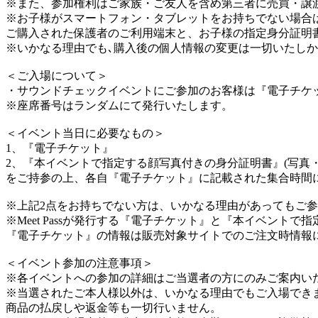
※また、参加権利はご家族・ご友人を含め第三者に売買・譲
※お子様がスマートフォン・タブレットをお持ちでない場合
ご購入された保護者のご利用端末と、お子様の指定身分証明
※いかなる理由でも､購入後の個人情報の変更は一切いたし
＜ご入場について＞
・サウンドチェックイベントにご参加のお客様は『電子チケ
※座席番号はランダムにて発行いたします。
＜イベント当日に必要なもの＞
1、『電子チケット』
2、『本イベントで指定する顔写真付きの身分証明書』(写真
をご持参の上、各自『電子チケット』に記載された集合時間
※上記2点をお持ちでない方は、いかなる理由があってもご
※Meet Passが発行する『電子チケット』と『本イベン
『電子チケット』の情報は販売対象サイトでのご注文時情報
＜イベント参加の注意事項＞
※各イベントへの参加の詳細はご当選者の方にのみご案内い
※当選されたご本人様以外は、いかなる理由でもご入場でき
商品の払戻しや返金等も一切行いません。