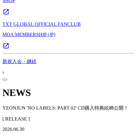
SHOP
TXT GLOBAL OFFICIAL FANCLUB
MOA MEMBERSHIP (JP)
新規入会・継続
NEWS
YEONJUN 'NO LABELS: PART 02' CD購入特典絵柄公開！
[ RELEASE ]
2026.06.30