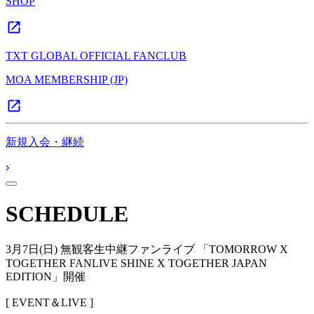
SHOP
TXT GLOBAL OFFICIAL FANCLUB
MOA MEMBERSHIP (JP)
新規入会・継続
SCHEDULE
3月7日(日) 無観客生中継ファンライブ 「TOMORROW X
TOGETHER FANLIVE SHINE X TOGETHER JAPAN
EDITION」開催
[ EVENT＆LIVE ]