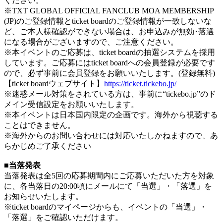
ください。
※TXT GLOBAL OFFICIAL FANCLUB MOA MEMBERSHIP
(JP)のご登録情報とticket boardのご登録情報が一致しないな
ど、ご本人様確認ができない場合は、お申込みが無効･落選
になる場合がございますので、ご注意ください。
※本イベントのご応募は、ticket boardの抽選システムを採用
しています。ご応募にはticket boardへの会員登録が必要です
ので、必ず事前に会員登録をお願いいたします。(登録無料)
【ticket boardウェブサイト】
https://ticket.tickebo.jp/
※迷惑メール対策をされている方は、事前に“tickebo.jp”のド
メイン受信設定をお願いいたします。
※本イベントは日本国内限定の企画です。海外から視聴する
ことはできません。
※海外からのお問い合わせには対応いたしかねますので、あ
らかじめご了承ください
■当落発表
当落発表は全5回の応募期間内にご応募いただいた方を対象
に、各当落日の20:00頃にメールにて「当選」・「落選」を
お知らせいたします。
※ticket boardのマイページからも、イベントの「当選」・
「落選」をご確認いただけます。