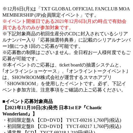
※12月6日(月)は「TXT GLOBAL OFFICIAL FANCLUB MOA
MEMBERSHIP (JP)会員限定イベント」です。
※イベント開催日である2021年12月6日(月)の時点で有効会
員である方のみが参加対象です。
※下記対象商品の初回生産分のCDに封入されているシリア
ルナンバー入り「応募抽選特典券」に記載のシリアルナンバ
ー1個につき1回のご応募が可能です。
※応募数の制限はございません。全日程お一人様何度でもご
応募が可能です。
※本イベントのご応募は、ticket boardの抽選システムと、
｢オンラインショーケース」、｢オンライントークイベント｣
は、SHOWROOM株式会社が運営するスマホアプリ
「SHOWROOM」を使用したイベントです。必ず、下記イ
ベント参加方法、注意事項をご確認の上ご応募ください。
■イベント応募対象商品
【2021年11月10日(水)発売 日本1st EP『Chaotic
Wonderland』】
・初回限定盤A 【CD+DVD】 TYCT-69216 1,760円(税込)
・初回限定盤B 【CD+DVD】 TYCT-69217 1,760円(税込)
・通常盤 【CD】 TYCT-69218 1,210円(税込)