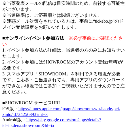
※当落発表メールの配信は目安時間のため、前後する可能性
がございます。
※当選確率は、ご応募順とは関係ございません。
※迷惑メール対策をされている方は、事前に“tickebo.jp”のド
メイン受信設定をお願いいたします。
■オンラインイベント参加方法
※必ず事前にご確認くださ
い
1. イベント参加方法の詳細は、当選者の方のみにお知らせい
たします。
2. イベント参加にはSHOWROOMのアカウント登録(無料)が
必要です。
3. スマホアプリ「SHOWROOM」を利用できる環境が必要
です。ご応募・ご当選されても、専用アプリのダウンロード
ができない環境ではご参加・ご視聴いただけませんのでご注
意ください。
■SHOWROOM サービスURL
iOS版：
https://itunes.apple.com/jp/app/showroom-wu-liaode-pei-
xinto/id734256893?mt=8
Android版：
https://play.google.com/store/apps/details?
id=jp.dena.showroom&hl=ja