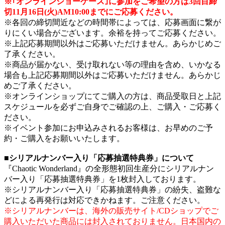
※｢オンラインショーケース｣に参加をご希望の方は3回目締
切11月16日(火)AM10:00までにご応募ください。
※各回の締切間近などの時間帯によっては、応募画面に繋が
りにくい場合がございます。余裕を持ってご応募ください。
※上記応募期間以外はご応募いただけません。あらかじめご
了承ください。
※商品が届かない、受け取れない等の理由を含め、いかなる
場合も上記応募期間以外はご応募いただけません。あらかじ
めご了承ください。
※オンラインショップにてご購入の方は、商品受取日と上記
スケジュールを必ずご自身でご確認の上、ご購入・ご応募く
ださい。
※イベント参加にお申込みされるお客様は、お早めのご予
約・ご購入をお願いいたします。
■シリアルナンバー入り「応募抽選特典券」について
『Chaotic Wonderland』の全形態初回生産分にシリアルナン
バー入り「応募抽選特典券」を1枚封入しております。
※シリアルナンバー入り「応募抽選特典券」の紛失、盗難な
どによる再発行は対応できかねます。ご注意ください。
※シリアルナンバーは、海外の販売サイト/CDショップでご
購入いただいた商品には封入されておりません。日本国内の