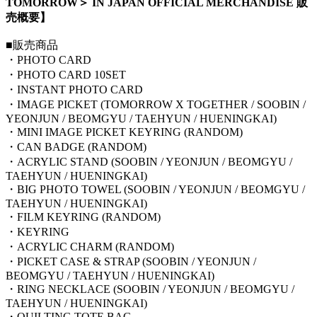
TOMORROW＞ IN JAPAN OFFICIAL MERCHANDISE 販
売概要】
■販売商品
・PHOTO CARD
・PHOTO CARD 10SET
・INSTANT PHOTO CARD
・IMAGE PICKET (TOMORROW X TOGETHER / SOOBIN /
YEONJUN / BEOMGYU / TAEHYUN / HUENINGKAI)
・MINI IMAGE PICKET KEYRING (RANDOM)
・CAN BADGE (RANDOM)
・ACRYLIC STAND (SOOBIN / YEONJUN / BEOMGYU /
TAEHYUN / HUENINGKAI)
・BIG PHOTO TOWEL (SOOBIN / YEONJUN / BEOMGYU /
TAEHYUN / HUENINGKAI)
・FILM KEYRING (RANDOM)
・KEYRING
・ACRYLIC CHARM (RANDOM)
・PICKET CASE & STRAP (SOOBIN / YEONJUN /
BEOMGYU / TAEHYUN / HUENINGKAI)
・RING NECKLACE (SOOBIN / YEONJUN / BEOMGYU /
TAEHYUN / HUENINGKAI)
・QUILTING TOTE BAG