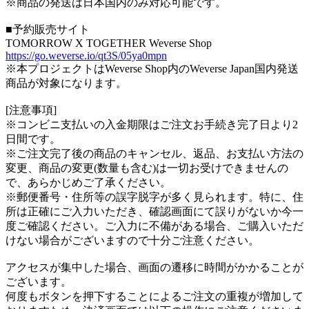
※商品の発送は日本国内のみ対応可能です。
■予約販売サイト
TOMORROW X TOGETHER Weverse Shop
https://go.weverse.io/qt3S/05ya0mpn
※本プロジェクトはWeverse Shop内のWeverse Japan国内発送
商品が対象になります。
[注意事項]
※コンビニ支払いの入金期限はご注文お手続き完了日より2
日間です。
※ご注文完了後の商品のキャンセル、返品、お支払い方法の
変更、商品の変更(数量も含む)は一切お受けできませんの
で、あらかじめご了承ください。
※郵便番号・住所等の誤字脱字が多く見られます。特に、住
所は正確にご入力いただき、確認画面にて誤りがないか今一
度ご確認ください。ご入力に不備がある場合、ご購入いただ
けない場合がございますので十分ご注意ください。
アクセスが集中した場合、画面の遷移に時間がかかることが
ございます。
何度もボタンを押下することによるご注文の重複が増加して