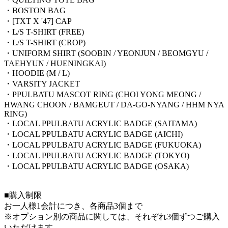
・BOSTON BAG
・[TXT X '47] CAP
・L/S T-SHIRT (FREE)
・L/S T-SHIRT (CROP)
・UNIFORM SHIRT (SOOBIN / YEONJUN / BEOMGYU /
TAEHYUN / HUENINGKAI)
・HOODIE (M / L)
・VARSITY JACKET
・PPULBATU MASCOT RING (CHOI YONG MEONG /
HWANG CHOON / BAMGEUT / DA-GO-NYANG / HHM NYA
RING)
・LOCAL PPULBATU ACRYLIC BADGE (SAITAMA)
・LOCAL PPULBATU ACRYLIC BADGE (AICHI)
・LOCAL PPULBATU ACRYLIC BADGE (FUKUOKA)
・LOCAL PPULBATU ACRYLIC BADGE (TOKYO)
・LOCAL PPULBATU ACRYLIC BADGE (OSAKA)
■購入制限
お一人様1会計につき、各商品3個まで
※オプション別の商品に関しては、それぞれ3個ずつご購入
いただけます。